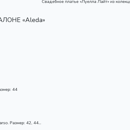
Свадебное платье «Луелла Лайт» из колекции
ЛОНЕ «Aleda»
азмер: 44
so. Размер: 42, 44...