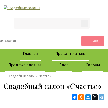
вить салон
Вход
Главная
Прокат платьев
Продажа платьев
Блог
Салоны
Свадебные салоны
Салоны
Свадебный салон «Счастье»
Свадебный салон «Счастье»