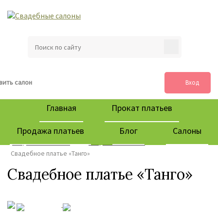
вить салон
Вход
Главная
Прокат платьев
Продажа платьев
Блог
Салоны
Свадебные салоны
Cвадебные платья
Свадебное платье «Танго»
Свадебное платье «Танго»