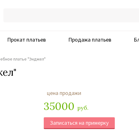
Прокат платьев
Продажа платьев
Б
ебное платье "Энджел"
жел"
цена продажи
35000
руб.
Записаться на примерку