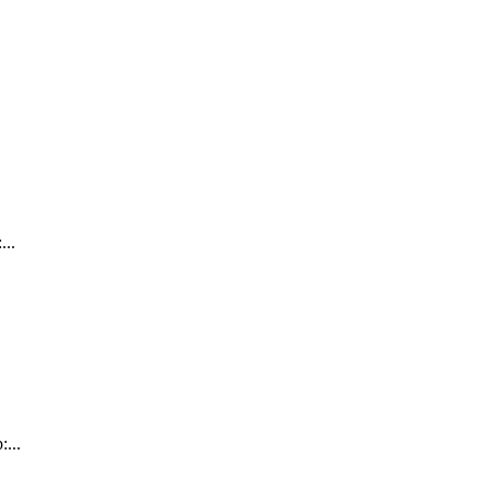
.
..
...