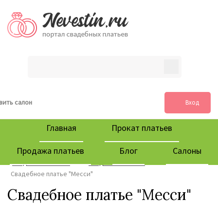
вить салон
Вход
Главная
Прокат платьев
Продажа платьев
Блог
Салоны
Свадебные салоны
Cвадебные платья
Свадебное платье "Месси"
Свадебное платье "Месси"