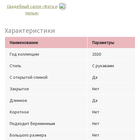
Свадебный салон «Фата и
перья»
Характеристики
Наименование
Параметры
Год коллекции
2020
Стиль
С рукавами
С открытой спиной
Да
Закрытое
Нет
Длинное
Да
Короткое
Нет
Подходит беременным
Нет
Большого размера
Нет